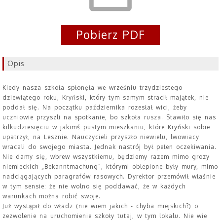
Pobierz PDF
Opis
Kiedy nasza szkoła spłonęła we wrześniu trzydziestego
dziewiątego roku, Kryński, który tym samym stracił majątek, nie
poddał się. Na początku października rozesłał wici, żeby
uczniowie przyszli na spotkanie, bo szkoła rusza. Stawiło się nas
kilkudziesięciu w jakimś pustym mieszkaniu, które Kryński sobie
upatrzył, na Lesznie. Nauczycieli przyszło niewielu, lwowiacy
wracali do swojego miasta. Jednak nastrój był pełen oczekiwania.
Nie damy się, wbrew wszystkiemu, będziemy razem mimo grozy
niemieckich „Bekanntmachung”, którymi oblepione były mury, mimo
nadciągających paragrafów rasowych. Dyrektor przemówił właśnie
w tym sensie: że nie wolno się poddawać, że w każdych
warunkach można robić swoje.
Już wystąpił do władz (nie wiem jakich - chyba miejskich?) o
zezwolenie na uruchomienie szkoły tutaj, w tym lokalu. Nie wie