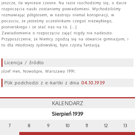
jeszcze, ile wyniesie czesne. Na razie rozchodzimy się, o dacie
rozpoczęcia nauki zostaniemy powiadomieni. Wychodziliśmy
rozmawiając półgłosem, w nastroju niemal konspiracji, w
poczuciu, że jesteśmy uczestnikami czegoś niezwykłego,
pionierskiego i że stać nas na to. [...]
Zawiadomienie o rozpoczęciu zajęć nigdy nie nadeszło.
Przypuszczenie, że Niemcy zgodzą się na otwarcie gimnazjum, i
to dla młodzieży żydowskiej, było czystą fantazją.
Licencja / źródło
Józef Hen, Nowolipie, Warszawa 1991.
Plik podchodzi z e-kartki z dnia
04.10.1939
KALENDARZ
Sierpień 1939
7
8
9
10
11
12
13