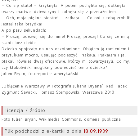
– Co się stało! – krzyknęła. A potem pochyliła się, dotknęła
twarzy martwej dziewczyny i cofnęła się z przerażeniem.
– Och, moja piękna siostro! – załkała. – Co oni z tobą zrobili!
Jesteś taka brzydka!
A po paru sekundach:
– Proszę, odezwij się do mnie! Proszę, proszę! Co się ze mną
stanie bez ciebie!
Dziecko spojrzało na nas oszołomione. Objąłem ją ramieniem i
przytuliłem mocno, usiłując pocieszyć. Płakała. Płakałem i ja,
płakali również dwaj oficerowie, którzy mi towarzyszyli. Co my,
czy ktokolwiek, mogliśmy powiedzieć temu dziecku?
Julien Bryan, fotoreporter amerykański
„Oblężenie Warszawy w Fotografii Juliena Bryana” Red. Jacek
Zygmunt Sawicki, Tomasz Stempowski, Warszawa 2010
Licencja / źródło
Foto Julien Bryan, Wikimedia Commons, domena publiczna
Plik podchodzi z e-kartki z dnia
18.09.1939